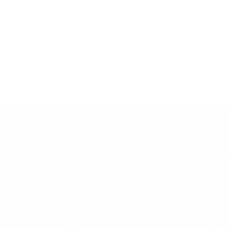
Производство мясоперерабатывающего оборудования в
Оренбурге. Работаем с 2017 года.
460501, Оренбургская область, Оренбургский район, с.
Южный Урал, ул. Купеческая, стр. 1Б
Политка конфиденциальности →