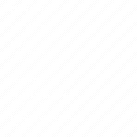
Меню сайта
О компании →
Каталог →
Услуги →
Наши проекты→
Контакты →
Контакты
+7 (3532) 40-22-46
Телефон для заказа
info@ok-engineering.ru
Наш e-mail